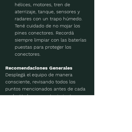
hélices, motores, tren de 
aterrizaje, tanque, sensores y 
radares con un trapo húmedo. 
Tené cuidado de no mojar los 
pines conectores. Recordá 
siempre limpiar con las baterías 
puestas para proteger los 
conectores.
Recomendaciones Generales
Desplegá el equipo de manera 
consciente, revisando todos los 
puntos mencionados antes de cada 
vuelo. Un buen mantenimiento 
diario puede evitar problemas 
mayores y prolongar la vida útil de tu 
dron. Si detectás alguna falla, en 
DRAP estamos listos para ofrecerte 
nuestro servicio técnico 