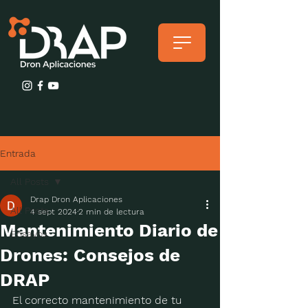
Entrada
All Posts
Drap Dron Aplicaciones
All Posts
4 sept 2024
2 min de lectura
Mantenimiento Diario de
Ensayos
Drones: Consejos de
DRAP
El correcto mantenimiento de tu 